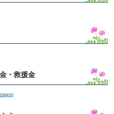
金・救援金
96KB]