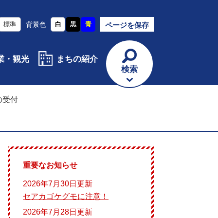
標準
背景色
白
黒
青
ページを保存
業・観光
まちの紹介
検索
の受付
重要なお知らせ
2026年7月30日更新
セアカゴケグモに注意！
2026年7月28日更新