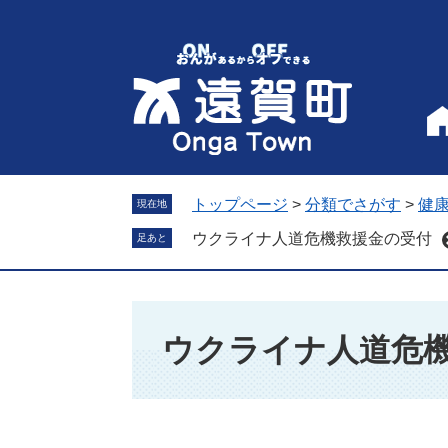
ペ
メ
ー
ニ
ジ
ュ
の
ー
先
を
頭
飛
で
ば
す
し
。
て
トップページ
>
分類でさがす
>
健
現在地
本
ウクライナ人道危機救援金の受付
足あと
文
へ
本
文
ウクライナ人道危