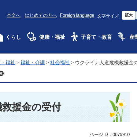
本文へ
はじめての方へ
Foreign language
拡大
文字サイズ
くらし
健康・福祉
子育て・教育
産
康・福祉
>
福祉・介護
>
社会福祉
>
ウクライナ人道危機救援金
機救援金の受付
ページID：0079910