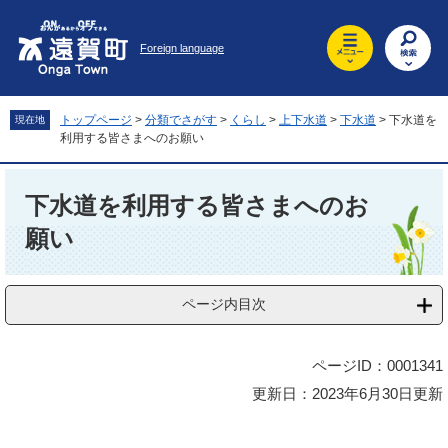
ペ
メ
ー
ニ
Foreign language
ジ
ュ
の
ー
先
を
頭
飛
トップページ
>
分類でさがす
>
くらし
>
上下水道
>
下水道
>
下水道を
現在地
で
ば
利用する皆さまへのお願い
す
し
。
て
本
本
文
下水道を利用する皆さまへのお
文
願い
へ
ページ内目次
ページID：0001341
更新日：2023年6月30日更新