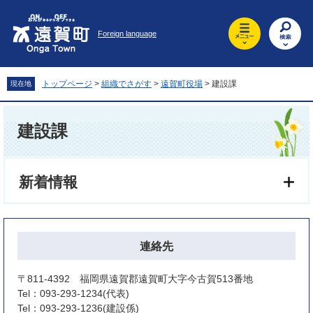
ペ
メ
ー
ニ
Foreign language
ジ
ュ
の
ー
先
を
頭
飛
トップページ
>
組織でさがす
>
遠賀町役場
>
建設課
現在地
で
ば
す
し
本
。
て
文
建設課
本
文
へ
新着情報
連絡先
〒811-4392 福岡県遠賀郡遠賀町大字今古賀513番地
Tel：093-293-1234
代表
Tel：093-293-1236
建設係