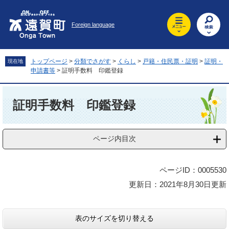
ペ
メ
ー
ニ
Foreign language
ジ
ュ
の
ー
先
を
頭
飛
トップページ
>
分類でさがす
>
くらし
>
戸籍・住民票・証明
>
証明・
現在地
で
ば
申請書等
>
証明手数料 印鑑登録
す
し
。
て
本
本
文
証明手数料 印鑑登録
文
へ
ページ内目次
ページID：0005530
更新日：2021年8月30日更新
表のサイズを切り替える