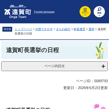
ペ
メ
ー
ニ
Foreign language
ジ
ュ
の
ー
先
を
頭
飛
トップページ
>
分類でさがす
>
まちの紹介
>
町政運営
>
選挙
>
遠賀町
現在地
で
ば
長選挙の日程
す
し
。
て
本
本
文
遠賀町長選挙の日程
文
へ
ページ内目次
ページID：0089793
更新日：2026年6月2日更新