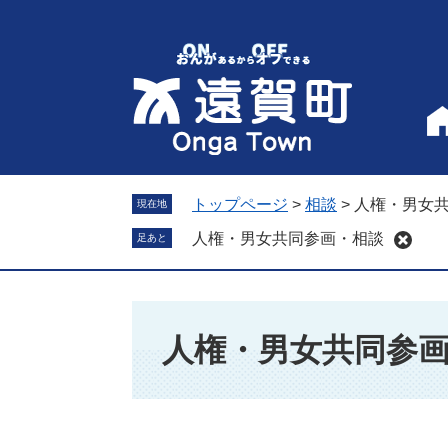
ペ
メ
ー
ニ
ジ
ュ
の
ー
先
を
頭
飛
で
ば
す
し
。
て
トップページ
>
相談
>
人権・男女
現在地
本
人権・男女共同参画・相談
足あと
文
へ
本
文
人権・男女共同参