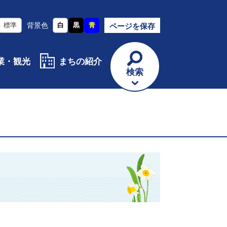
標準
背景色
白
黒
青
ページを保存
業・観光
まちの紹介
検索