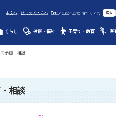
本文へ
はじめての方へ
Foreign language
拡大
文字サイズ
くらし
健康・福祉
子育て・教育
産
共同参画・相談
画・相談