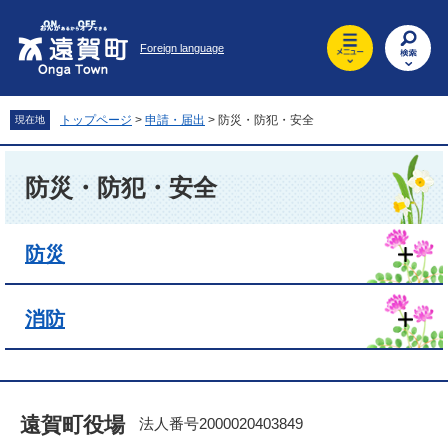
ペ
メ
ー
ニ
Foreign language
ジ
ュ
の
ー
先
を
頭
飛
トップページ
>
申請・届出
>
防災・防犯・安全
現在地
で
ば
す
し
本
。
て
文
防災・防犯・安全
本
文
へ
防災
消防
遠賀町役場
法人番号2000020403849