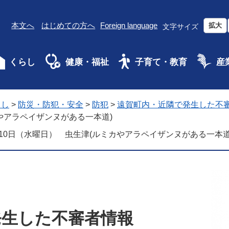
本文へ
はじめての方へ
Foreign language
拡大
文字サイズ
くらし
健康・福祉
子育て・教育
産
らし
>
防災・防犯・安全
>
防犯
>
遠賀町内・近隣で発生した不
やアラペイザンヌがある一本道)
月10日（水曜日） 虫生津(ルミカやアラペイザンヌがある一本道
発生した不審者情報