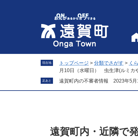
ペ
メ
ー
ニ
ジ
ュ
の
ー
先
を
頭
飛
で
ば
す
し
。
て
トップページ
>
分類でさがす
>
く
現在地
本
月10日（水曜日） 虫生津(ルミカ
文
遠賀町内の不審者情報 2023年5
足あと
へ
遠賀町内・近隣で