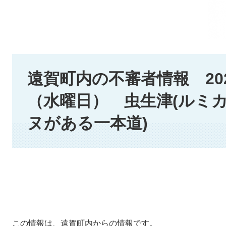
本
文
遠賀町内の不審者情報 202
（水曜日） 虫生津(ルミ
ヌがある一本道)
この情報は、遠賀町内からの情報です。