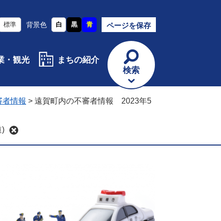
標準
背景色
白
黒
青
ページを保存
業・観光
まちの紹介
検索
審者情報
>
遠賀町内の不審者情報 2023年5
)