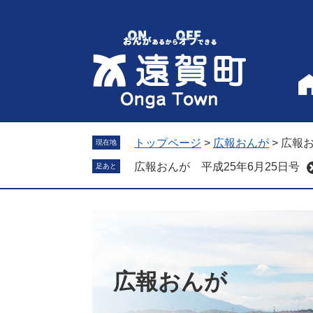
ペ
メ
ー
ニ
ジ
ュ
の
ー
先
を
頭
飛
で
ば
す
し
。
て
トップページ
>
広報おんが
>
広報お
現在地
本
広報おんが 平成25年6月25日号
足あと
文
へ
広報おんが