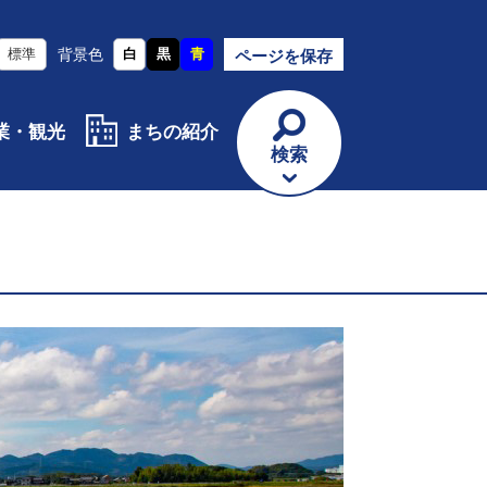
標準
背景色
白
黒
青
ページを保存
業・観光
まちの紹介
検索