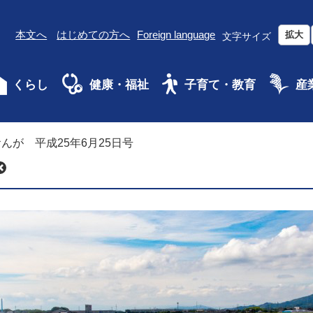
本文へ
はじめての方へ
Foreign language
拡大
文字サイズ
くらし
健康・福祉
子育て・教育
産
んが 平成25年6月25日号