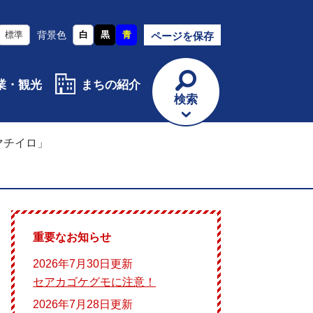
標準
背景色
白
黒
青
ページを保存
業・観光
まちの紹介
検索
マチイロ」
重要なお知らせ
2026年7月30日更新
セアカゴケグモに注意！
2026年7月28日更新