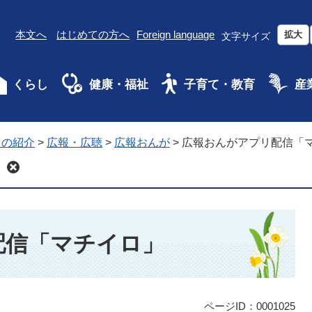
本文へ
はじめての方へ
Foreign language
拡大
文字サイズ
くらし
健康・福祉
子育て・教育
産
ちの紹介
>
広報・広聴
>
広報おんが
>
広報おんがアプリ配信「
配信「マチイロ」
ページID：0001025