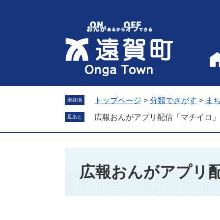
ペ
メ
ー
ニ
ジ
ュ
の
ー
先
を
頭
飛
で
ば
す
し
。
て
トップページ
>
分類でさがす
>
ま
現在地
本
広報おんがアプリ配信「マチイロ」
足あと
文
へ
本
文
広報おんがアプリ