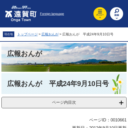
ペ
メ
ー
ニ
Foreign language
ジ
ュ
の
ー
先
を
頭
飛
トップページ
>
広報おんが
>
広報おんが 平成24年9月10日号
現在地
で
ば
す
し
。
て
広報おんが
本
文
へ
本
文
広報おんが 平成24年9月10日号
ページ内目次
ページID：0010661
更新日：2012年9月10日更新