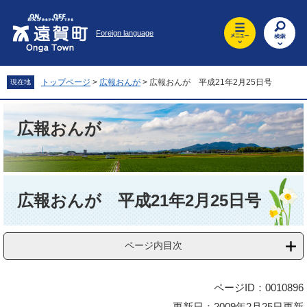
ペ
メ
ー
ニ
Foreign language
ジ
ュ
の
ー
先
を
頭
飛
トップページ
>
広報おんが
>
広報おんが 平成21年2月25日号
現在地
で
ば
す
し
。
て
広報おんが
本
文
へ
本
文
広報おんが 平成21年2月25日号
ページ内目次
ページID：0010896
更新日：2009年2月25日更新