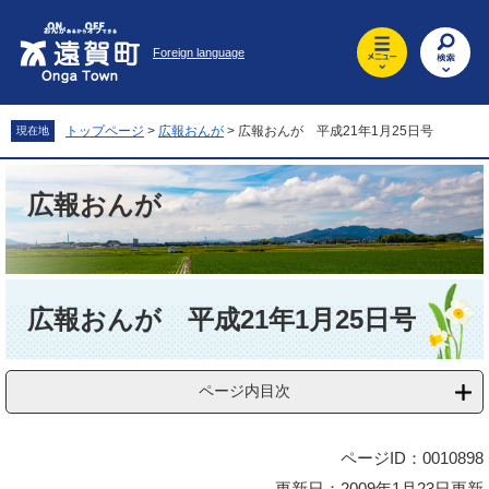
ペ
メ
ー
ニ
Foreign language
ジ
ュ
の
ー
先
を
頭
飛
トップページ
>
広報おんが
>
広報おんが 平成21年1月25日号
現在地
で
ば
す
し
。
て
広報おんが
本
文
へ
本
文
広報おんが 平成21年1月25日号
ページ内目次
ページID：0010898
更新日：2009年1月23日更新