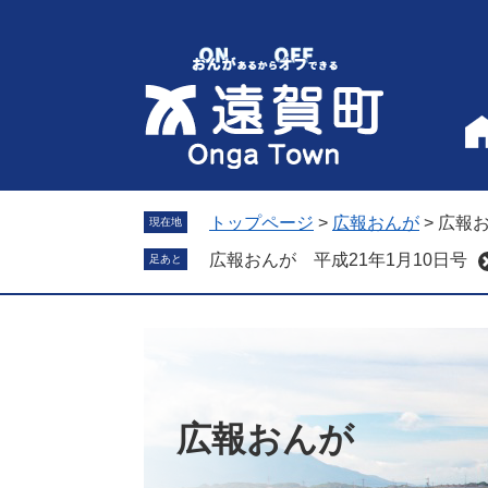
ペ
メ
ー
ニ
ジ
ュ
の
ー
先
を
頭
飛
で
ば
す
し
。
て
トップページ
>
広報おんが
>
広報お
現在地
本
広報おんが 平成21年1月10日号
足あと
文
へ
広報おんが