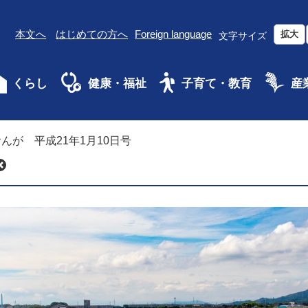
本文へ
はじめての方へ
Foreign language
拡大
文字サイズ
くらし
健康・福祉
子育て・教育
産
んが 平成21年1月10日号