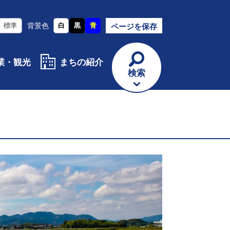
標準
背景色
白
黒
青
ページを保存
業・観光
まちの紹介
検索