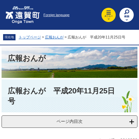
ペ
メ
ー
ニ
Foreign language
ジ
ュ
の
ー
先
を
頭
飛
トップページ
>
広報おんが
>
広報おんが 平成20年11月25日号
現在地
で
ば
す
し
。
て
広報おんが
本
文
へ
本
文
広報おんが 平成20年11月25日
号
ページ内目次