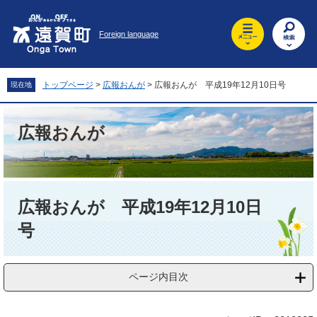
ペ
メ
ー
ニ
Foreign language
ジ
ュ
の
ー
先
を
頭
飛
トップページ
>
広報おんが
>
広報おんが 平成19年12月10日号
現在地
で
ば
す
し
。
て
広報おんが
本
文
へ
本
文
広報おんが 平成19年12月10日
号
ページ内目次