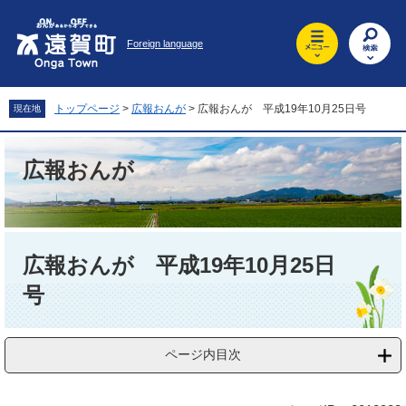
ペ
メ
ー
ニ
Foreign language
ジ
ュ
の
ー
先
を
頭
飛
トップページ
>
広報おんが
>
広報おんが 平成19年10月25日号
現在地
で
ば
す
し
。
て
広報おんが
本
文
へ
本
文
広報おんが 平成19年10月25日
号
ページ内目次