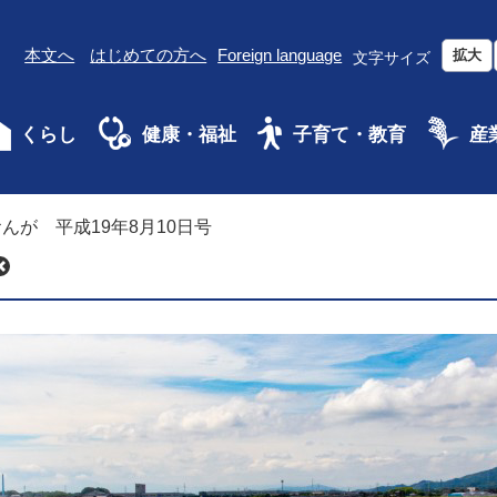
本文へ
はじめての方へ
Foreign language
拡大
文字サイズ
くらし
健康・福祉
子育て・教育
産
んが 平成19年8月10日号