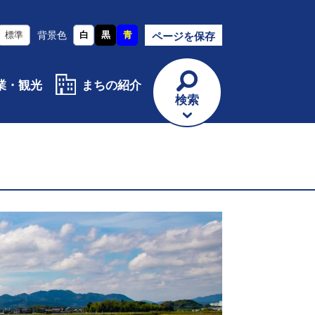
標準
背景色
白
黒
青
ページを保存
業・観光
まちの紹介
検索