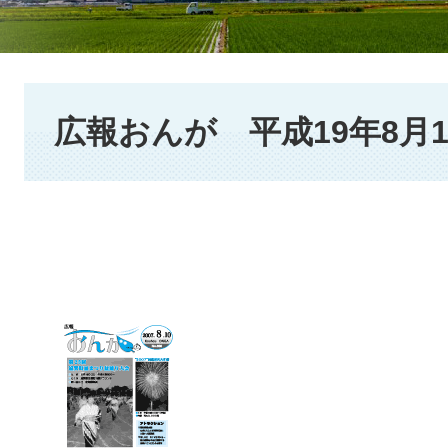
本
文
広報おんが 平成19年8月1