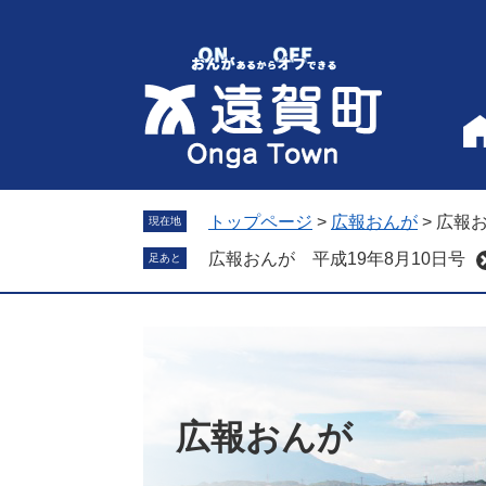
ペ
メ
ー
ニ
ジ
ュ
の
ー
先
を
頭
飛
で
ば
す
し
。
て
トップページ
>
広報おんが
>
広報お
現在地
本
広報おんが 平成19年8月10日号
足あと
文
へ
広報おんが