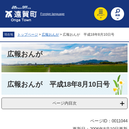
ペ
メ
ー
ニ
Foreign language
ジ
ュ
の
ー
先
を
頭
飛
トップページ
>
広報おんが
>
広報おんが 平成18年8月10日号
現在地
で
ば
す
し
。
て
広報おんが
本
文
へ
本
文
広報おんが 平成18年8月10日号
ページ内目次
ページID：0011044
更新日：2006年8月10日更新