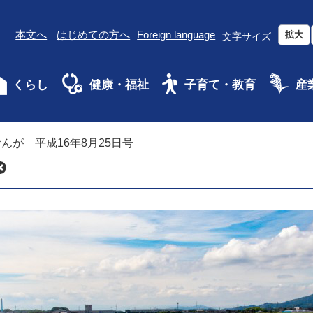
本文へ
はじめての方へ
Foreign language
拡大
文字サイズ
くらし
健康・福祉
子育て・教育
産
んが 平成16年8月25日号