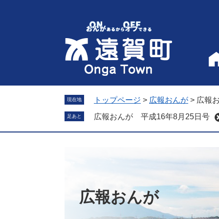
ペ
メ
ー
ニ
ジ
ュ
の
ー
先
を
頭
飛
で
ば
す
し
。
て
トップページ
>
広報おんが
>
広報お
現在地
本
広報おんが 平成16年8月25日号
足あと
文
へ
広報おんが