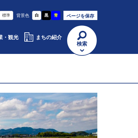
標準
背景色
白
黒
青
ページを保存
業・観光
まちの紹介
検索