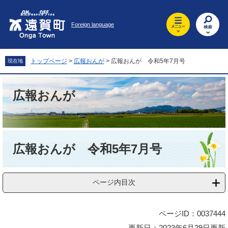
ペ
メ
ー
ニ
Foreign language
ジ
ュ
の
ー
先
を
頭
飛
トップページ
>
広報おんが
>
広報おんが 令和5年7月号
現在地
で
ば
す
し
。
て
広報おんが
本
文
へ
本
文
広報おんが 令和5年7月号
ページ内目次
ページID：0037444
更新日：2023年6月29日更新