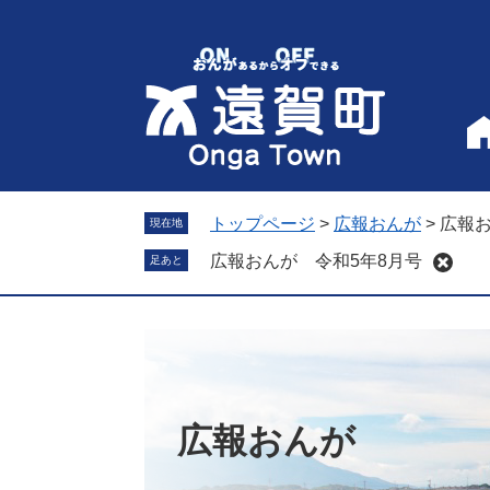
ペ
メ
ー
ニ
ジ
ュ
の
ー
先
を
頭
飛
で
ば
す
し
。
て
トップページ
>
広報おんが
>
広報お
現在地
本
広報おんが 令和5年8月号
足あと
文
へ
広報おんが