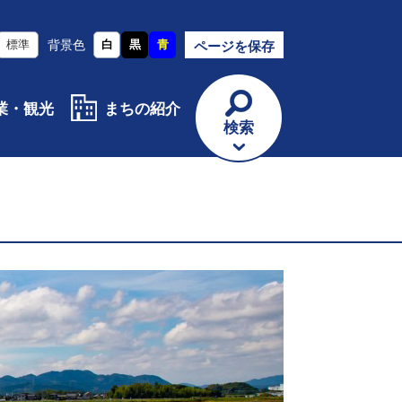
標準
背景色
白
黒
青
ページを保存
業・観光
まちの紹介
検索