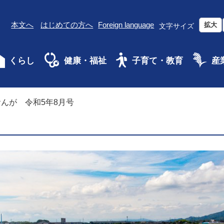
本文へ
はじめての方へ
Foreign language
拡大
文字サイズ
くらし
健康・福祉
子育て・教育
産
んが 令和5年8月号