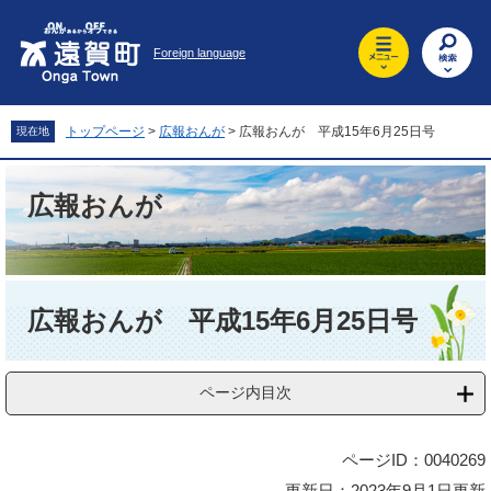
ペ
メ
ー
ニ
Foreign language
ジ
ュ
の
ー
先
を
頭
飛
トップページ
>
広報おんが
>
広報おんが 平成15年6月25日号
現在地
で
ば
す
し
。
て
広報おんが
本
文
へ
本
文
広報おんが 平成15年6月25日号
ページ内目次
ページID：0040269
更新日：2023年9月1日更新