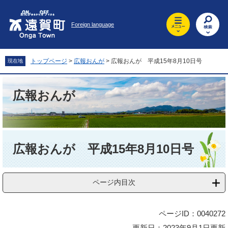
ペ
メ
ー
ニ
Foreign language
ジ
ュ
の
ー
先
を
頭
飛
トップページ
>
広報おんが
>
広報おんが 平成15年8月10日号
現在地
で
ば
す
し
。
て
広報おんが
本
文
へ
本
文
広報おんが 平成15年8月10日号
ページ内目次
ページID：0040272
更新日：2023年9月1日更新