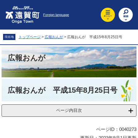
ペ
メ
ー
ニ
Foreign language
ジ
ュ
の
ー
先
を
頭
飛
トップページ
>
広報おんが
>
広報おんが 平成15年8月25日号
現在地
で
ば
す
し
。
て
広報おんが
本
文
へ
本
文
広報おんが 平成15年8月25日号
ページ内目次
ページID：0040273
更新日：2023年9月1日更新