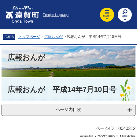
ペ
メ
ー
ニ
Foreign language
ジ
ュ
の
ー
先
を
頭
飛
トップページ
>
広報おんが
>
広報おんが 平成14年7月10日号
現在地
で
ば
す
し
。
て
広報おんが
本
文
へ
本
文
広報おんが 平成14年7月10日号
ページ内目次
ページID：0040312
更新日：2023年9月1日更新