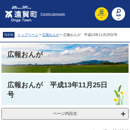
ペ
メ
ー
ニ
Foreign language
ジ
ュ
の
ー
先
を
頭
飛
トップページ
>
広報おんが
>
広報おんが 平成13年11月25日号
現在地
で
ば
す
し
。
て
広報おんが
本
文
へ
本
文
広報おんが 平成13年11月25日
号
ページ内目次