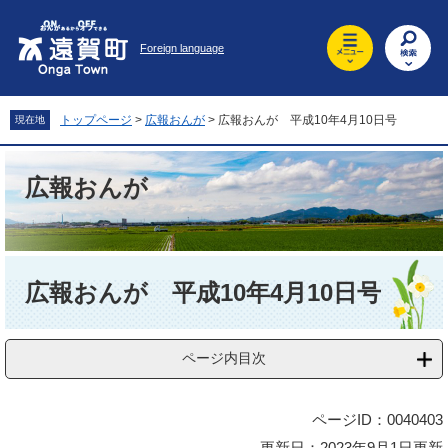
ペ
メ
ー
ニ
Foreign language
ジ
ュ
の
ー
先
を
頭
飛
トップページ
>
広報おんが
>
広報おんが 平成10年4月10日号
現在地
で
ば
す
し
。
て
広報おんが
本
文
へ
本
文
広報おんが 平成10年4月10日号
ページ内目次
ページID：0040403
更新日：2023年9月1日更新