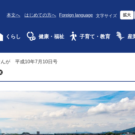
本文へ
はじめての方へ
Foreign language
拡大
文字サイズ
くらし
健康・福祉
子育て・教育
産
んが 平成10年7月10日号