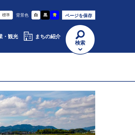
標準
背景色
白
黒
青
ページを保存
業・観光
まちの紹介
検索