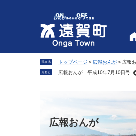
ペ
メ
ー
ニ
ジ
ュ
の
ー
先
を
頭
飛
で
ば
す
し
。
て
トップページ
>
広報おんが
>
広報お
現在地
本
広報おんが 平成10年7月10日号
足あと
文
へ
広報おんが