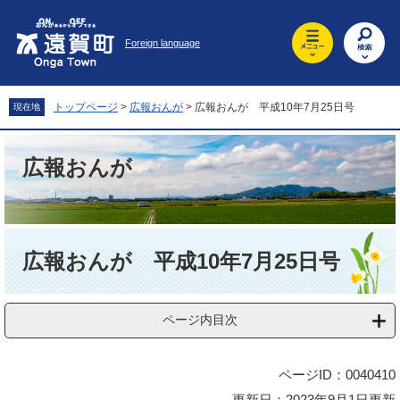
ペ
メ
ー
ニ
Foreign language
ジ
ュ
の
ー
先
を
頭
飛
トップページ
>
広報おんが
>
広報おんが 平成10年7月25日号
現在地
で
ば
す
し
。
て
広報おんが
本
文
へ
本
文
広報おんが 平成10年7月25日号
ページ内目次
ページID：0040410
更新日：2023年9月1日更新