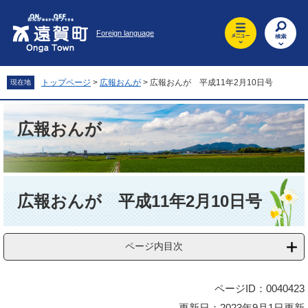
ペ
メ
ー
ニ
Foreign language
ジ
ュ
の
ー
先
を
頭
飛
トップページ
>
広報おんが
>
広報おんが 平成11年2月10日号
現在地
で
ば
す
し
。
て
広報おんが
本
文
へ
本
文
広報おんが 平成11年2月10日号
ページ内目次
ページID：0040423
更新日：2023年9月1日更新