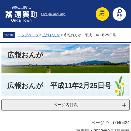
ペ
メ
ー
ニ
Foreign language
ジ
ュ
の
ー
先
を
頭
飛
トップページ
>
広報おんが
>
広報おんが 平成11年2月25日号
現在地
で
ば
す
し
。
て
広報おんが
本
文
へ
本
文
広報おんが 平成11年2月25日号
ページ内目次
ページID：0040424
更新日：2023年9月1日更新