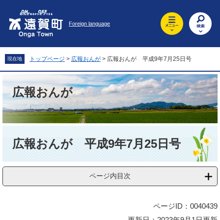
ペ
メ
ー
ニ
Foreign language
ジ
ュ
の
ー
先
を
頭
飛
トップページ
>
広報おんが
>
広報おんが 平成9年7月25日号
現在地
で
ば
す
し
。
て
広報おんが
本
文
へ
本
文
広報おんが 平成9年7月25日号
ページ内目次
ページID：0040439
更新日：2023年9月1日更新