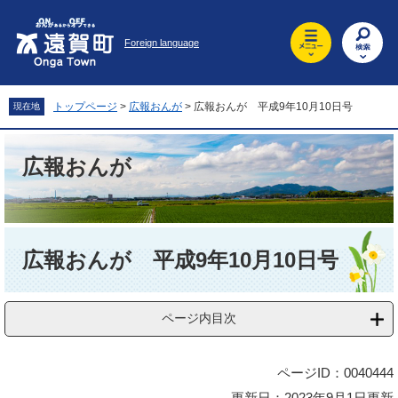
ペ
メ
ー
ニ
Foreign language
ジ
ュ
の
ー
先
を
頭
飛
トップページ
>
広報おんが
>
広報おんが 平成9年10月10日号
現在地
で
ば
す
し
。
て
広報おんが
本
文
へ
本
文
広報おんが 平成9年10月10日号
ページ内目次
ページID：0040444
更新日：2023年9月1日更新