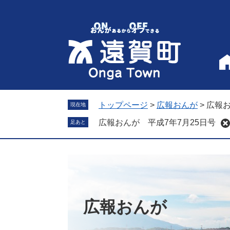
ペ
メ
ー
ニ
ジ
ュ
の
ー
先
を
頭
飛
で
ば
す
し
。
て
トップページ
>
広報おんが
>
広報お
現在地
本
広報おんが 平成7年7月25日号
足あと
文
へ
広報おんが