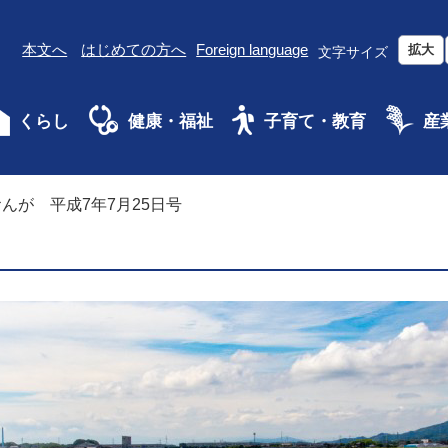
本文へ
はじめての方へ
Foreign language
拡大
文字サイズ
くらし
健康・福祉
子育て・教育
産
んが 平成7年7月25日号