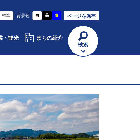
標準
背景色
白
黒
青
ページを保存
業・観光
まちの紹介
検索