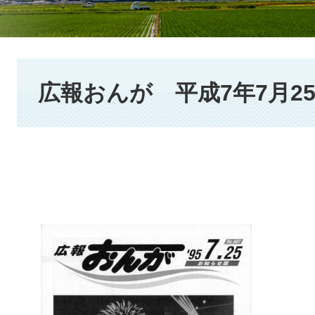
本
文
広報おんが 平成7年7月2