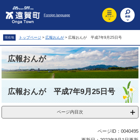
ペ
メ
ー
ニ
Foreign language
ジ
ュ
の
ー
先
を
頭
飛
トップページ
>
広報おんが
>
広報おんが 平成7年9月25日号
現在地
で
ば
す
し
。
て
広報おんが
本
文
へ
本
文
広報おんが 平成7年9月25日号
ページ内目次
ページID：0040495
更新日：2023年9月1日更新