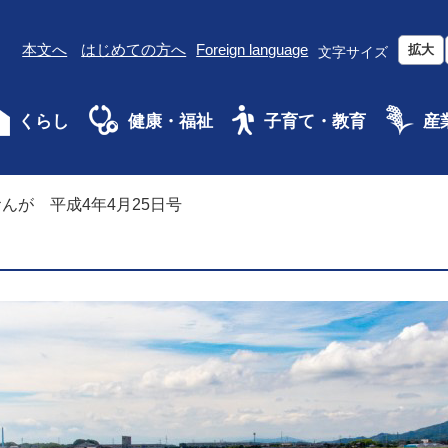
本文へ
はじめての方へ
Foreign language
拡大
文字サイズ
くらし
健康・福祉
子育て・教育
産
んが 平成4年4月25日号