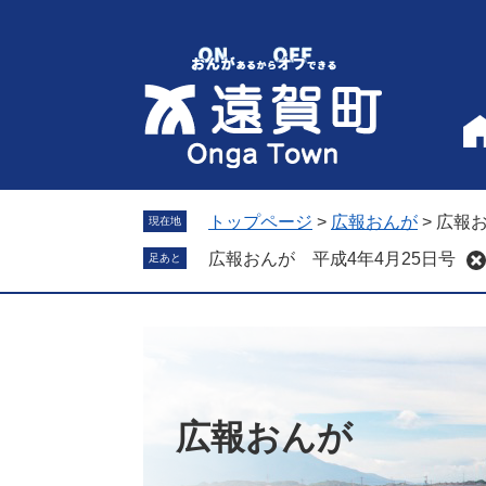
ペ
メ
ー
ニ
ジ
ュ
の
ー
先
を
頭
飛
で
ば
す
し
。
て
トップページ
>
広報おんが
>
広報お
現在地
本
広報おんが 平成4年4月25日号
足あと
文
へ
広報おんが