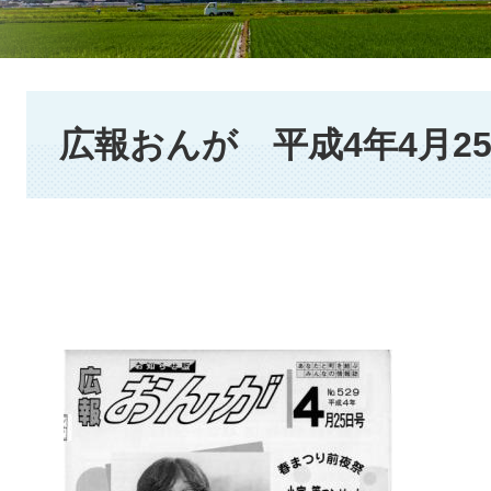
本
文
広報おんが 平成4年4月2