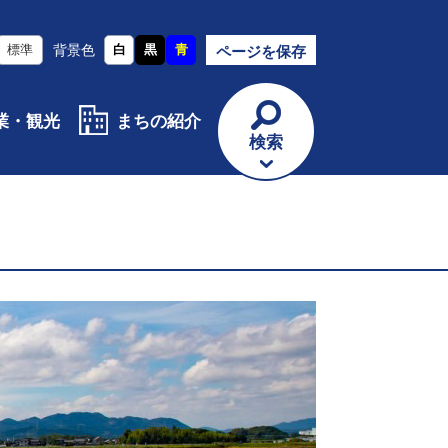
標準
背景色
白
黒
青
ページを保存
業・観光
まちの紹介
検索