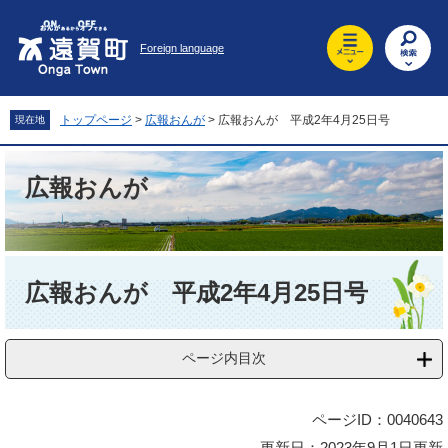
ペ
メ
ー
ニ
Foreign language
ジ
ュ
の
ー
先
を
頭
飛
トップページ
>
広報おんが
>
広報おんが 平成2年4月25日号
現在地
で
ば
す
し
。
て
広報おんが
本
文
へ
本
文
広報おんが 平成2年4月25日号
ページ内目次
ページID：0040643
更新日：2023年9月1日更新