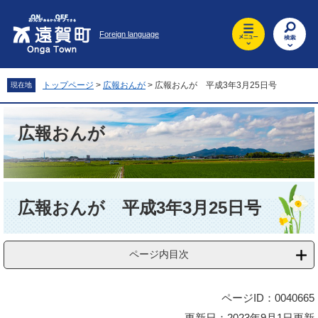
ペ
メ
ー
ニ
Foreign language
ジ
ュ
の
ー
先
を
頭
飛
トップページ
>
広報おんが
>
広報おんが 平成3年3月25日号
現在地
で
ば
す
し
。
て
広報おんが
本
文
へ
本
文
広報おんが 平成3年3月25日号
ページ内目次
ページID：0040665
更新日：2023年9月1日更新