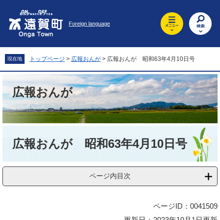
ペ
メ
ー
ニ
Foreign language
ジ
ュ
の
ー
先
を
頭
飛
トップページ
>
広報おんが
>
広報おんが 昭和63年4月10日号
現在地
で
ば
す
し
。
て
広報おんが
本
文
へ
本
文
広報おんが 昭和63年4月10日号
ページ内目次
ページID：0041509
更新日：2023年10月1日更新