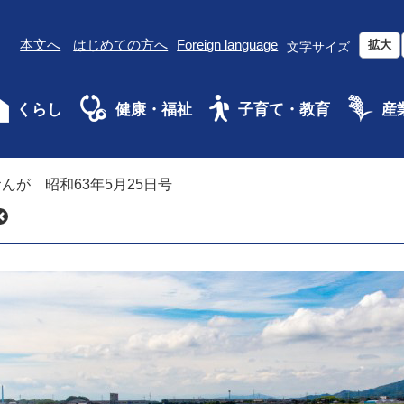
本文へ
はじめての方へ
Foreign language
拡大
文字サイズ
くらし
健康・福祉
子育て・教育
産
んが 昭和63年5月25日号