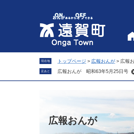
ペ
メ
ー
ニ
ジ
ュ
の
ー
先
を
頭
飛
で
ば
す
し
。
て
トップページ
>
広報おんが
>
広報お
現在地
本
広報おんが 昭和63年5月25日号
足あと
文
へ
広報おんが