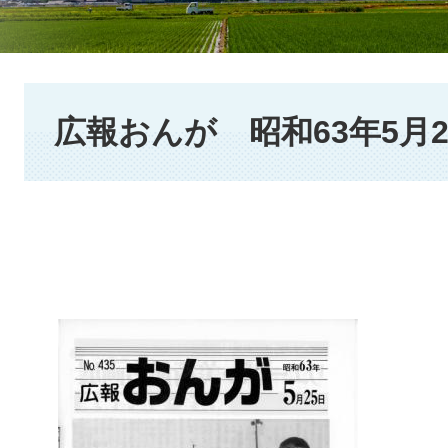
本
文
広報おんが 昭和63年5月2