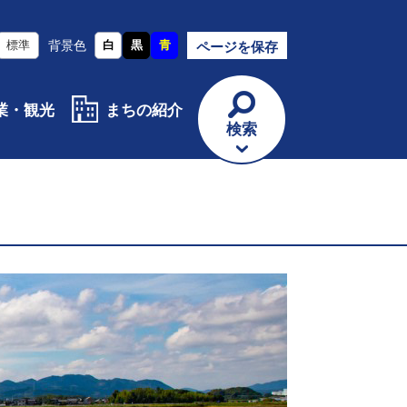
標準
背景色
白
黒
青
ページを保存
業・観光
まちの紹介
検索