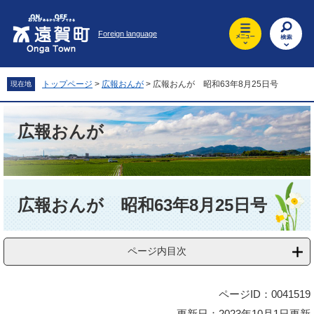
ペ
メ
ー
ニ
Foreign language
ジ
ュ
の
ー
先
を
頭
飛
トップページ
>
広報おんが
>
広報おんが 昭和63年8月25日号
現在地
で
ば
す
し
。
て
広報おんが
本
文
へ
本
文
広報おんが 昭和63年8月25日号
ページ内目次
ページID：0041519
更新日：2023年10月1日更新