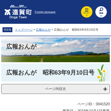
ペ
メ
ー
ニ
Foreign language
ジ
ュ
の
ー
先
を
頭
飛
トップページ
>
広報おんが
>
広報おんが 昭和63年9月10日号
現在地
で
ば
す
し
。
て
広報おんが
本
文
へ
本
文
広報おんが 昭和63年9月10日号
ページ内目次
ページID：0041520
更新日：2023年10月1日更新