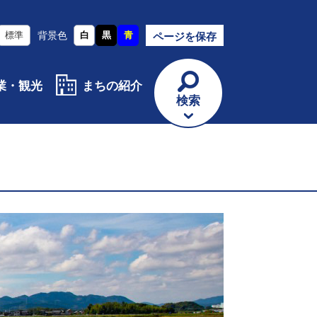
標準
背景色
白
黒
青
ページを保存
業・観光
まちの紹介
検索