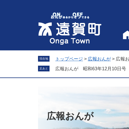
ペ
メ
ー
ニ
ジ
ュ
の
ー
先
を
頭
飛
で
ば
す
し
。
て
トップページ
>
広報おんが
>
広報お
現在地
本
広報おんが 昭和63年12月10日号
足あと
文
へ
広報おんが