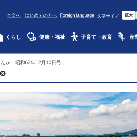
本文へ
はじめての方へ
Foreign language
拡大
文字サイズ
くらし
健康・福祉
子育て・教育
産
んが 昭和63年12月10日号