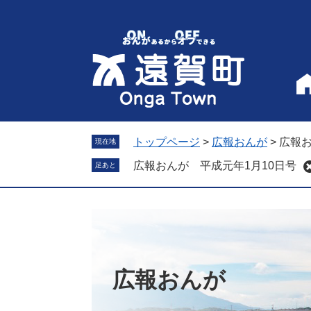
ペ
メ
ー
ニ
ジ
ュ
の
ー
先
を
頭
飛
で
ば
す
し
。
て
トップページ
>
広報おんが
>
広報お
現在地
本
広報おんが 平成元年1月10日号
足あと
文
へ
広報おんが