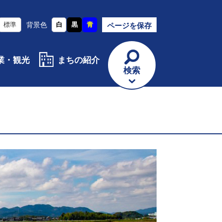
標準
背景色
白
黒
青
ページを保存
業・観光
まちの紹介
検索