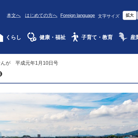
本文へ
はじめての方へ
Foreign language
拡大
文字サイズ
くらし
健康・福祉
子育て・教育
産
んが 平成元年1月10日号