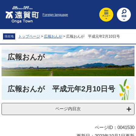
ペ
メ
ー
ニ
Foreign language
ジ
ュ
の
ー
先
を
頭
飛
トップページ
>
広報おんが
>
広報おんが 平成元年2月10日号
現在地
で
ば
す
し
。
て
広報おんが
本
文
へ
本
文
広報おんが 平成元年2月10日号
ページ内目次
ページID：0041530
更新日：2023年10月1日更新