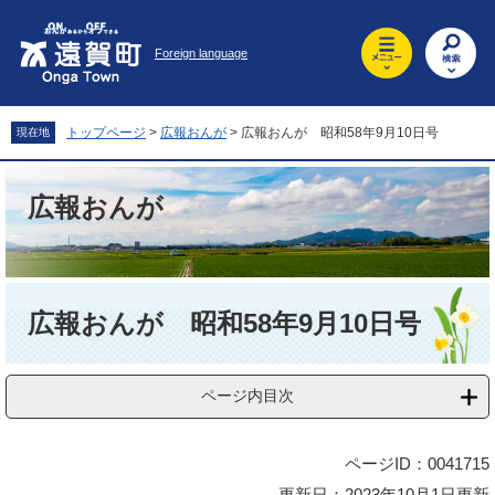
ペ
メ
ー
ニ
Foreign language
ジ
ュ
の
ー
先
を
頭
飛
トップページ
>
広報おんが
>
広報おんが 昭和58年9月10日号
現在地
で
ば
す
し
。
て
広報おんが
本
文
へ
本
文
広報おんが 昭和58年9月10日号
ページ内目次
ページID：0041715
更新日：2023年10月1日更新