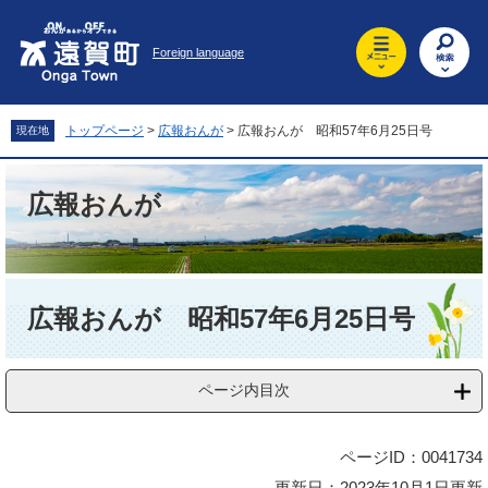
ペ
メ
ー
ニ
Foreign language
ジ
ュ
の
ー
先
を
頭
飛
トップページ
>
広報おんが
>
広報おんが 昭和57年6月25日号
現在地
で
ば
す
し
。
て
広報おんが
本
文
へ
本
文
広報おんが 昭和57年6月25日号
ページ内目次
ページID：0041734
更新日：2023年10月1日更新