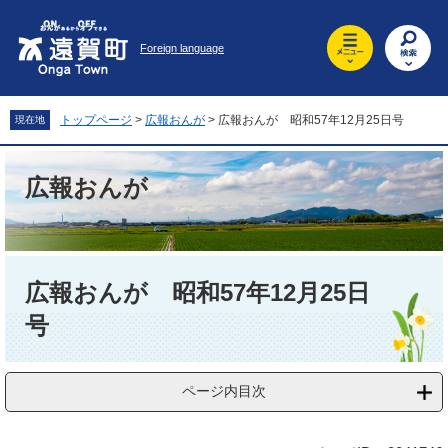
ペ
メ
ー
ニ
Foreign language
ジ
ュ
の
ー
先
を
頭
飛
トップページ
>
広報おんが
>
広報おんが 昭和57年12月25日号
現在地
で
ば
す
し
。
て
広報おんが
本
文
へ
本
文
広報おんが 昭和57年12月25日
号
ページ内目次