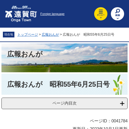
ペ
メ
ー
ニ
Foreign language
ジ
ュ
の
ー
先
を
頭
飛
トップページ
>
広報おんが
>
広報おんが 昭和55年6月25日号
現在地
で
ば
す
し
。
て
広報おんが
本
文
へ
本
文
広報おんが 昭和55年6月25日号
ページ内目次
ページID：0041784
更新日：2023年10月1日更新